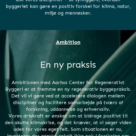
byggeriet kan gøre en positiv forskel for klima, natur,
miljø og mennesker.
Ambition
En ny praksis
Ambitionen med Aarhus Center for Regenerativt
Byggeri er at fremme en ny regenerativ byggepraksis.
Det vil vi gøre ved at accelerere dialogen mellem
discipliner og facilitere samarbejde på tværs af
forskning, uddannelse og erhvervsliv.
Vores drivkraft er ønsket om at bidrage positivt til
den akutte klimakrise, og det kræver, at vi søger viden
uden for vores eget felt. Som situationen er nu,
investeres der ganske enkelt ikke nok i forskning om