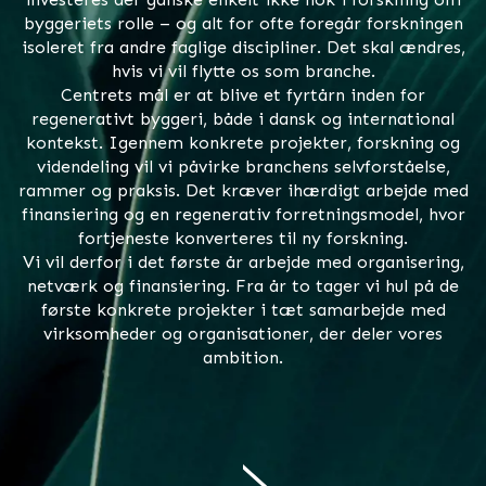
byggeriets rolle – og alt for ofte foregår forskningen
isoleret fra andre faglige discipliner. Det skal ændres,
hvis vi vil flytte os som branche.
Centrets mål er at blive et fyrtårn inden for
regenerativt byggeri, både i dansk og international
kontekst. Igennem konkrete projekter, forskning og
videndeling vil vi påvirke branchens selvforståelse,
rammer og praksis. Det kræver ihærdigt arbejde med
finansiering og en regenerativ forretningsmodel, hvor
fortjeneste konverteres til ny forskning.
Vi vil derfor i det første år arbejde med organisering,
netværk og finansiering. Fra år to tager vi hul på de
første konkrete projekter i tæt samarbejde med
virksomheder og organisationer, der deler vores
ambition.